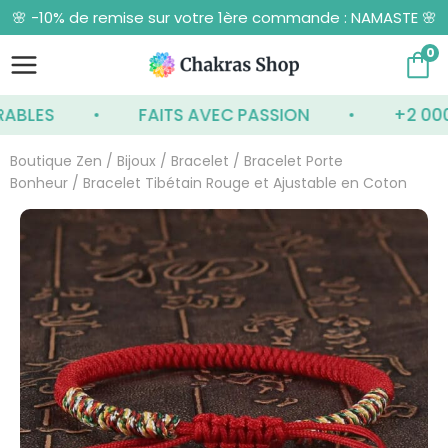
Aller
🌸 -10% de remise sur votre 1ère commande : NAMASTE 🌸
au
contenu
0
ES
FAITS AVEC PASSION
+2 000 CLI
Boutique Zen
/
Bijoux
/
Bracelet
/
Bracelet Porte
Bonheur
/ Bracelet Tibétain Rouge et Ajustable en Coton
quantité
de
Bracelet
Tibétain
Rouge
et
Ajustable
en
Coton