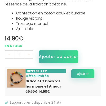
l’essence de la tradition tibétaine.
Confection en coton doux et durable
Rouge vibrant
Tressage manuel
Ajustable
14.90
€
-
+
Ajouter au panier
BESTSELLER
Ajouter
Offre limitée
Bracelet 7 Chakras
harmonie et Amour
Le
Le
29.90
€
14.90
€
prix
prix
initial
actuel
était :
est :
Support client disponible 24h/7
29.90€.
14.90€.