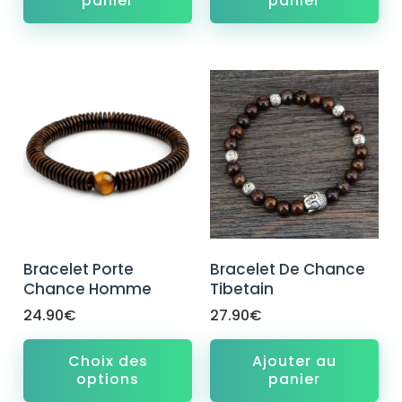
panier
panier
Bracelet Porte
Bracelet De Chance
Chance Homme
Tibetain
24.90
€
27.90
€
Choix des
Ajouter au
options
panier