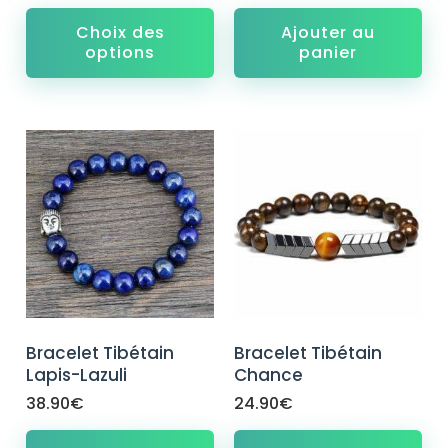
Choix des
Ajouter au
options
panier
Bracelet Tibétain
Bracelet Tibétain
Lapis-Lazuli
Chance
38.90
€
24.90
€