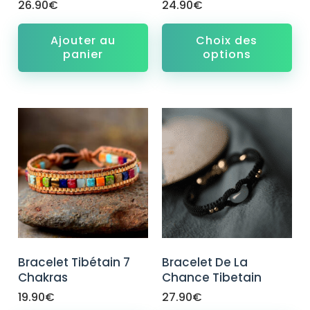
26.90
€
24.90
€
Ajouter au
Choix des
panier
options
Bracelet Tibétain 7
Bracelet De La
Chakras
Chance Tibetain
19.90
€
27.90
€