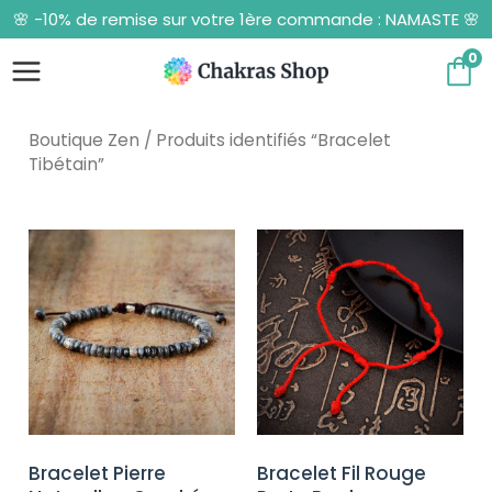
Aller
🌸 -10% de remise sur votre 1ère commande : NAMASTE 🌸
au
contenu
0
Boutique Zen
/ Produits identifiés “Bracelet
Tibétain”
Bracelet Pierre
Bracelet Fil Rouge