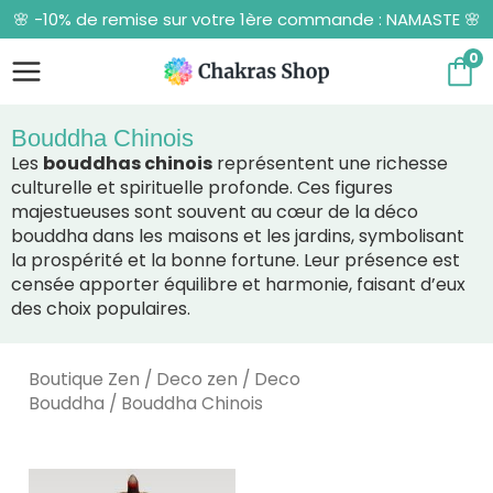
Aller
🌸 -10% de remise sur votre 1ère commande : NAMASTE 🌸
au
contenu
0
Bouddha Chinois
Les
bouddhas chinois
représentent une richesse
culturelle et spirituelle profonde. Ces figures
majestueuses sont souvent au cœur de la
déco
bouddha
dans les maisons et les jardins, symbolisant
la prospérité et la bonne fortune. Leur présence est
censée apporter équilibre et harmonie, faisant d’eux
des choix populaires.
Boutique Zen
/
Deco zen
/
Deco
Bouddha
/ Bouddha Chinois