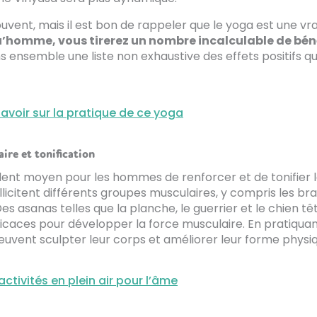
uvent, mais il est bon de rappeler que le yoga est une vr
u’homme, vous tirerez un nombre incalculable de bén
 ensemble une liste non exhaustive des effets positifs qu’
savoir sur la pratique de ce yoga
re et tonification
lent moyen pour les hommes de renforcer et de tonifier l
licitent différents groupes musculaires, y compris les bras
es asanas telles que la planche, le guerrier et le chien t
icaces pour développer la force musculaire. En pratiquan
uvent sculpter leur corps et améliorer leur forme physiq
ctivités en plein air pour l’âme