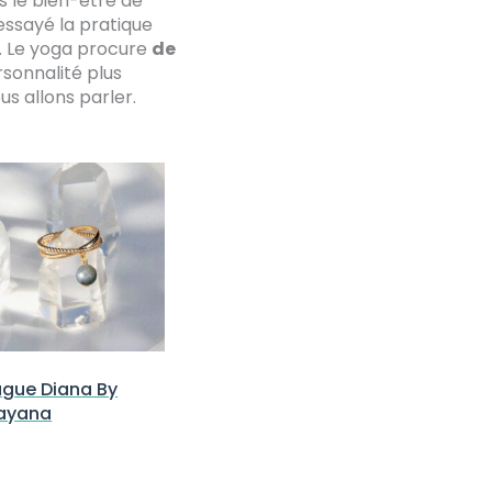
s le bien-être de
 essayé la pratique
e. Le yoga procure
de
rsonnalité plus
s allons parler.
gue Diana By
ayana