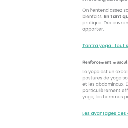
On l’entend assez so
bienfaits.
En tant q
pratique. Découvrons
apporter.
Tantra yoga : tout 
Renforcement musculai
Le yoga est un excel
postures de yoga sol
et les abdominaux. D
particulièrement eff
yoga, les hommes pe
Les avantages des a