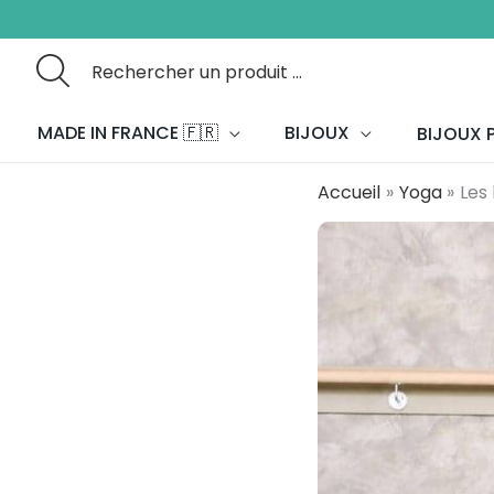
Aller
au
contenu
Search
for:
MADE IN FRANCE 🇫🇷
BIJOUX
BIJOUX P
Accueil
Yoga
Les