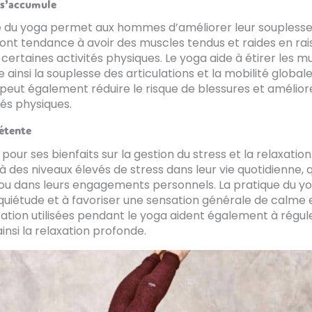
 s’accumule
re du yoga permet aux hommes d’améliorer leur souplesse 
 tendance à avoir des muscles tendus et raides en rai
 certaines activités physiques. Le yoga aide à étirer les m
 ainsi la souplesse des articulations et la mobilité global
 peut également réduire le risque de blessures et amélio
tés physiques.
détente
pour ses bienfaits sur la gestion du stress et la relaxati
 des niveaux élevés de stress dans leur vie quotidienne, qu
s ou dans leurs engagements personnels. La pratique du y
’inquiétude et à favoriser une sensation générale de calme 
ation utilisées pendant le yoga aident également à régul
insi la relaxation profonde.