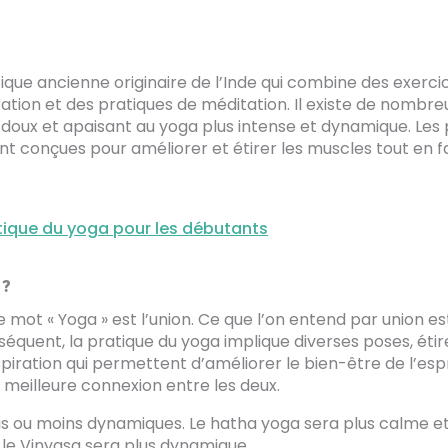
ique ancienne originaire de l’Inde qui combine des exerci
ation et des pratiques de méditation. Il existe de nombr
 doux et apaisant au yoga plus intense et dynamique. Les
t conçues pour améliorer et étirer les muscles tout en fav
tique du yoga pour les débutants
 ?
 mot « Yoga » est l’union. Ce que l’on entend par union est 
séquent, la pratique du yoga implique diverses poses, éti
piration qui permettent d’améliorer le bien-être de l’espr
e meilleure connexion entre les deux.
lus ou moins dynamiques. Le hatha yoga sera plus calme e
 le Vinyasa sera plus dynamique.