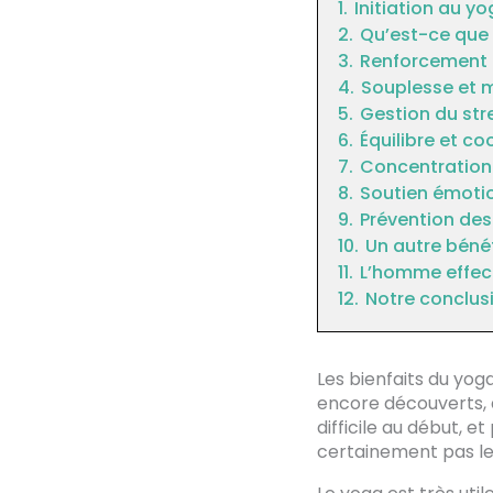
1.
Initiation au y
2.
Qu’est-ce que 
3.
Renforcement m
4.
Souplesse et m
5.
Gestion du str
6.
Équilibre et c
7.
Concentration 
8.
Soutien émotio
9.
Prévention des
10.
Un autre bénéf
11.
L’homme effec
12.
Notre conclus
Les bienfaits du yog
encore découverts, a
difficile au début, e
certainement pas le