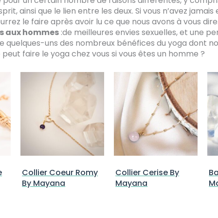
le pour un certain nombre de raisons différentes, y compri
prit, ainsi que le lien entre les deux. Si vous n’avez jamais
rrez le faire après avoir lu ce que nous avons à vous dir
ts aux hommes
:de meilleures envies sexuelles, et une pe
e quelques-uns des nombreux bénéfices du yoga dont nou
 peut faire le yoga chez vous si vous êtes un homme ?
e
Collier Coeur Romy
Collier Cerise By
Ba
By Mayana
Mayana
M