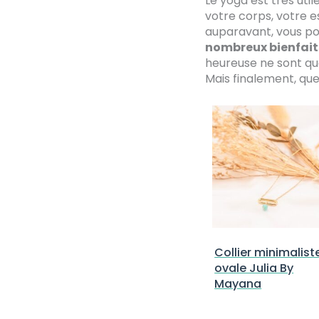
Le yoga est très uti
votre corps, votre es
auparavant, vous pou
nombreux bienfai
heureuse ne sont qu
Mais finalement, que
Collier minimalist
ovale Julia By
Mayana