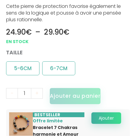
Cette
pierre de protection
favorise également le
sens de la logique et pousse à avoir une pensée
plus rationnelle.
24.90
€
–
29.90
€
TAILLE
5-6CM
6-7CM
-
+
Ajouter au panier
BESTSELLER
Ajouter
Offre limitée
Bracelet 7 Chakras
harmonie et Amour