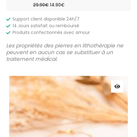
Le
Le
29.90
€
14.90
€
prix
prix
initial
actuel
était :
est :
Support client disponible 24h/7
29.90€.
14.90€.
14 Jours satisfait ou remboursé
Produits confectionnés avec amour
Les propriétés des pierres en lithothérapie ne
peuvent en aucun cas se substituer à un
traitement médical.