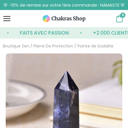
Aller
🌸 -10% de remise sur votre 1ère commande : NAMASTE 🌸
au
contenu
0
FAITS AVEC PASSION
+2 000 CLIENTS SA
Boutique Zen
/
Pierre De Protection
/ Pointe de Sodalite
Plage
quantité
de
de
Pointe
prix :
de
24.90€
Sodalite
à
29.90€