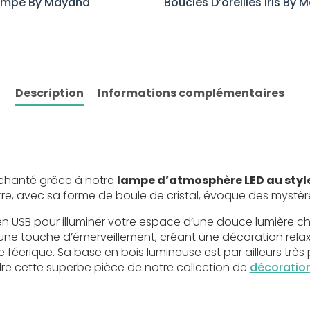
ympe By Mayana
Boucles D’oreilles Iris By
Description
Informations complémentaires
nchanté grâce à notre
lampe d’atmosphère LED au style 
e, avec sa forme de boule de cristal, évoque des mystère
n USB pour illuminer votre espace d’une douce lumière c
e une touche d’émerveillement, créant une décoration rela
éerique. Sa base en bois lumineuse est par ailleurs très
re cette superbe pièce de notre collection de
décoratio