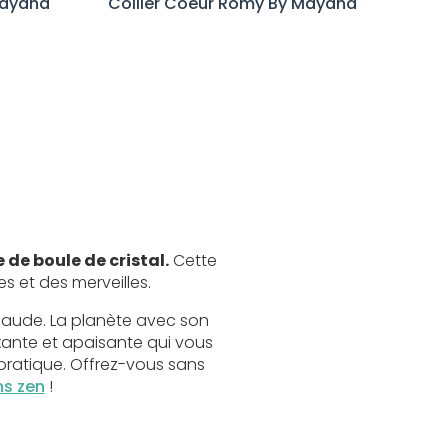
 Mayana
Collier Coeur Romy By Mayana
de boule de cristal.
Cette
s et des merveilles.
haude. La planète avec son
xante et apaisante qui vous
 pratique. Offrez-vous sans
ns zen
!