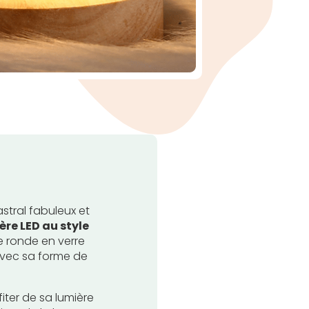
tral fabuleux et
re LED au style
e ronde en verre
avec sa forme de
ter de sa lumière