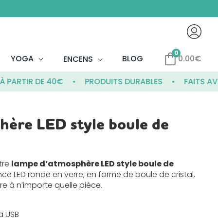
0
YOGA
BLOG
0.00
€
ENCENS
TIR DE 40€
PRODUITS DURABLES
FAITS AVEC P
hère LED style boule de
tre
lampe d’atmosphère LED style boule de
nce
LED ronde en verre, en forme de boule de cristal,
 à n’importe quelle pièce.
a USB