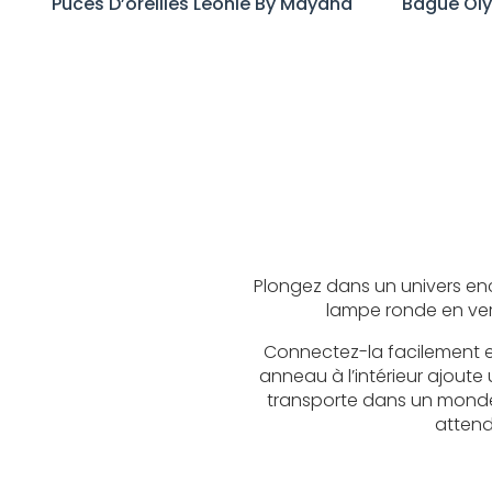
Puces D’oreilles Leonie By Mayana
Bague Ol
Plongez dans un univers e
lampe ronde en verr
Connectez-la facilement e
anneau à l’intérieur ajout
transporte dans un monde f
attend