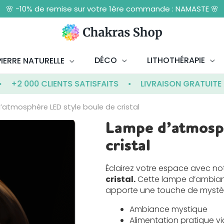
🌸 -10% de remise sur votre 1ère commande : NAMASTE 🌸
DÉCO
LITHOTHÉRAPIE
IERRE NATURELLE
 000 CLIENTS SATISFAITS
LIVRAISON GRATUITE À PAR
atmosphère LED style boule de cristal
Lampe d’atmosp
quantité
de
cristal
Lampe
d'atmosphère
Éclairez votre espace avec no
LED
cristal.
Cette
lampe d’ambia
style
apporte une touche de mystère
boule
de
Ambiance mystique
cristal
Alimentation pratique vi