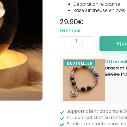
Décoration relaxante
Base lumineuse en bois
29.90
€
-
+
Ajo
Offre limi
BESTSELLER
Bracelet 
Le
29.90
€
14
pri
init
éta
29
Support client disponible 
14 Jours satisfait ou rembo
Produits confectionnés a