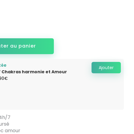
uter au panier
tée
Ajouter
7 Chakras harmonie et Amour
Le
.90
€
x
prix
ial
actuel
it :
est :
.90€.
14.90€.
24h/7
ursé
vec amour