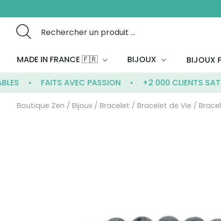
Aller
au
contenu
Search
for:
MADE IN FRANCE 🇫🇷
BIJOUX
BIJOUX P
FAITS AVEC PASSION
+2 000 CLIENTS SATISFAI
Boutique Zen
/
Bijoux
/
Bracelet
/
Bracelet de Vie
/ Bracel