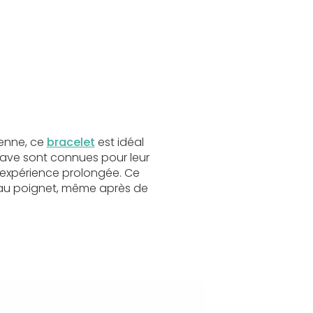
ienne, ce
bracelet
est idéal
e lave sont connues pour leur
e expérience prolongée. Ce
s au poignet, même après de