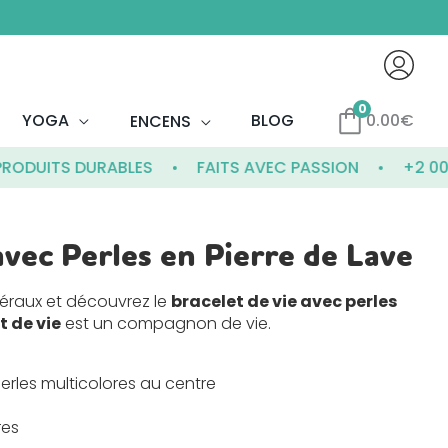
0
YOGA
BLOG
0.00
€
ENCENS
UITS DURABLES
FAITS AVEC PASSION
+2 000 CL
avec Perles en Pierre de Lave
néraux et découvrez le
bracelet de vie avec perles
t de vie
est un compagnon de vie.
erles multicolores au centre
res