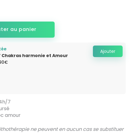
uter au panier
tée
Ajouter
7 Chakras harmonie et Amour
Le
.90
€
x
prix
ial
actuel
it :
est :
.90€.
14.90€.
24h/7
ursé
vec amour
 lithothérapie ne peuvent en aucun cas se substituer