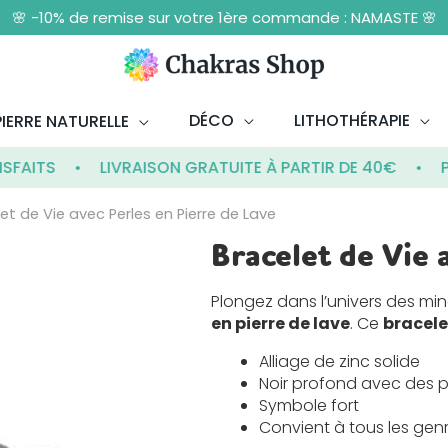
🌸 -10% de remise sur votre 1ère commande : NAMASTE 🌸
DÉCO
LITHOTHÉRAPIE
IERRE NATURELLE
TS
LIVRAISON GRATUITE À PARTIR DE 40€
PROD
et de Vie avec Perles en Pierre de Lave
Bracelet de Vie 
quantité
de
Bracelet
Plongez dans l’univers des mi
de
en pierre de lave
. Ce
bracele
Vie
avec
Alliage de zinc solide
Perles
Noir profond avec des p
en
Symbole fort
Pierre
Convient à tous les gen
de