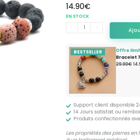
14.90
€
Lave
-
+
Ajo
Offre limi
BESTSELLER
Bracelet 
Le
29.90
€
14
pri
init
éta
29
Support client disponible 
14 Jours satisfait ou rembo
Produits confectionnés a
Les propriétés des pierres en
à un traitement médical.