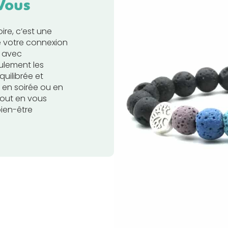
 Vous
re, c’est une
e votre connexion
t avec
ulement les
quilibrée et
en soirée ou en
tout en vous
ien-être