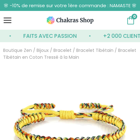
Aller
🌸 -10% de remise sur votre 1ère commande : NAMASTE 🌸
au
contenu
0
FAITS AVEC PASSION
+2 000 CLIENTS S
Boutique Zen
/
Bijoux
/
Bracelet
/
Bracelet Tibétain
/ Bracelet
Tibétain en Coton Tressé à la Main
quantité
de
Bracelet
Tibétain
en
Coton
Tressé
à
la
Main