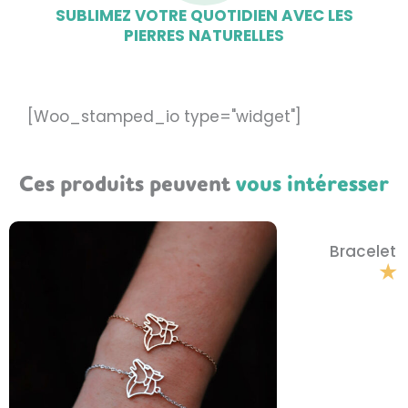
SUBLIMEZ VOTRE QUOTIDIEN AVEC LES
PIERRES NATURELLES
[Woo_stamped_io type="widget"]
Ces produits peuvent
vous intéresser
Bracelet 
★