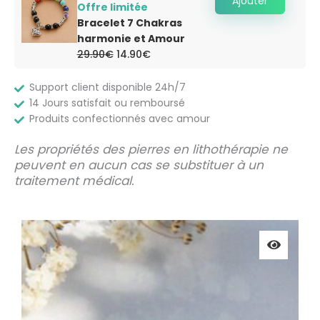
Ajouter
Offre limitée
Bracelet 7 Chakras
harmonie et Amour
Le
Le
29.90
€
14.90
€
prix
prix
initial
actuel
était :
est :
Support client disponible 24h/7
29.90€.
14.90€.
14 Jours satisfait ou remboursé
Produits confectionnés avec amour
Les propriétés des pierres en lithothérapie ne
peuvent en aucun cas se substituer à un
traitement médical.