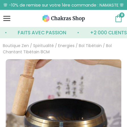
Aller
🌸 -10% de remise sur votre 1ère commande : NAMASTE 🌸
au
contenu
0
FAITS AVEC PASSION
+2 000 CLIENTS SA
Boutique Zen
/
Spiritualité
/
Energies
/
Bol Tibétain
/ Bol
Chantant Tibétain 8CM
quantité
de
Bol
Chantant
Tibétain
8CM