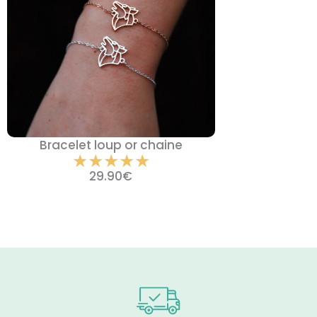
Bracelet loup or chaine
Noté
★
★
★
★
★
5
29.90
€
sur
5