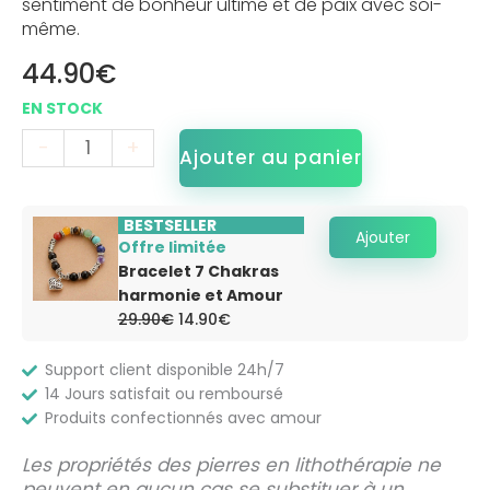
sentiment de bonheur ultime et de paix avec soi-
même.
44.90
€
-
+
Ajouter au panier
BESTSELLER
Ajouter
Offre limitée
Bracelet 7 Chakras
harmonie et Amour
Le
Le
29.90
€
14.90
€
prix
prix
initial
actuel
était :
est :
Support client disponible 24h/7
29.90€.
14.90€.
14 Jours satisfait ou remboursé
Produits confectionnés avec amour
Les propriétés des pierres en lithothérapie ne
peuvent en aucun cas se substituer à un