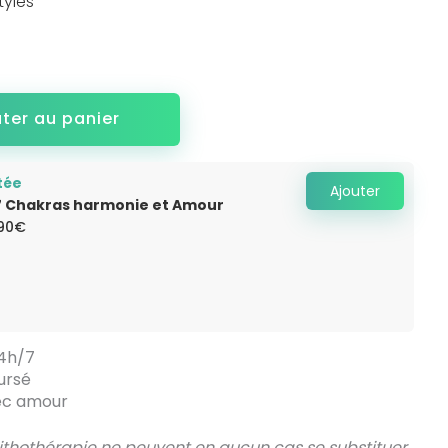
tyles
uter au panier
tée
Ajouter
7 Chakras harmonie et Amour
Le
.90
€
x
prix
ial
actuel
it :
est :
.90€.
14.90€.
24h/7
ursé
vec amour
 lithothérapie ne peuvent en aucun cas se substituer