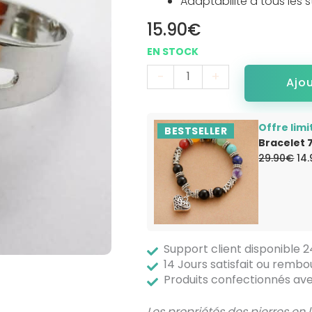
Adaptabilité à tous les s
15.90
€
-
+
Ajo
Offre limi
BESTSELLER
Bracelet 
Le
29.90
€
14
pri
init
éta
29
Support client disponible 
14 Jours satisfait ou rembo
Produits confectionnés a
Les propriétés des pierres en