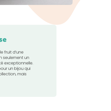
se
le fruit d’une
on seulement un
té exceptionnelle.
our un bijou qui
llection, mais