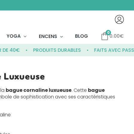
0
YOGA
BLOG
0.00
€
ENCENS
40€
PRODUITS DURABLES
FAITS AVEC PASSION
e Luxueuse
 la
bague cornaline luxueuse
. Cette
bague
mbole de sophistication avec ses caractéristiques
aline