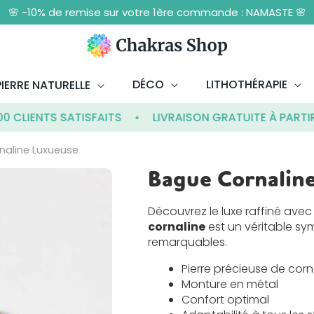
🌸 -10% de remise sur votre 1ère commande : NAMASTE 🌸
DÉCO
LITHOTHÉRAPIE
IERRE NATURELLE
ENTS SATISFAITS
LIVRAISON GRATUITE À PARTIR DE 
naline Luxueuse
Bague Cornalin
quantité
de
Bague
Découvrez le luxe raffiné avec
Cornaline
cornaline
est un véritable sy
Luxueuse
remarquables.
Pierre précieuse de corn
Monture en métal
Confort optimal