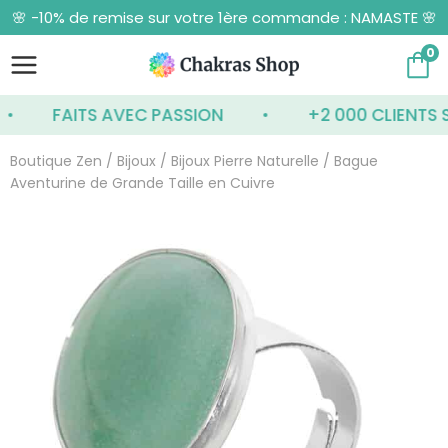
Aller
🌸 -10% de remise sur votre 1ère commande : NAMASTE 🌸
au
contenu
0
FAITS AVEC PASSION
+2 000 CLIENTS SATI
Boutique Zen
/
Bijoux
/
Bijoux Pierre Naturelle
/ Bague
Aventurine de Grande Taille en Cuivre
quantité
de
Bague
Aventurine
de
Grande
Taille
en
Cuivre