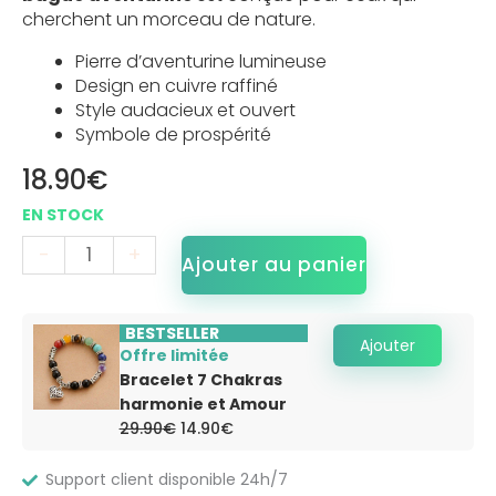
cherchent un morceau de nature.
Pierre d’aventurine lumineuse
Design en cuivre raffiné
Style audacieux et ouvert
Symbole de prospérité
18.90
€
-
+
Ajouter au panier
BESTSELLER
Ajouter
Offre limitée
Bracelet 7 Chakras
harmonie et Amour
Le
Le
29.90
€
14.90
€
prix
prix
initial
actuel
était :
est :
Support client disponible 24h/7
29.90€.
14.90€.